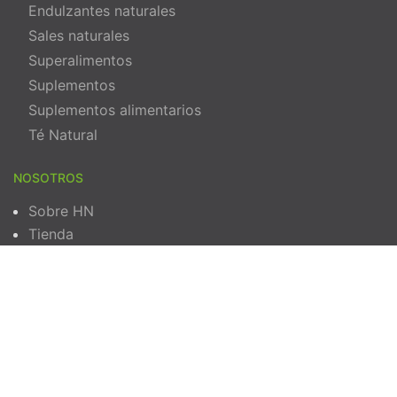
Endulzantes naturales
Sales naturales
Superalimentos
Suplementos
Suplementos alimentarios
Té Natural
NOSOTROS
Sobre HN
Tienda
Contáctenos
Política de privacidad
Términos y Condiciones