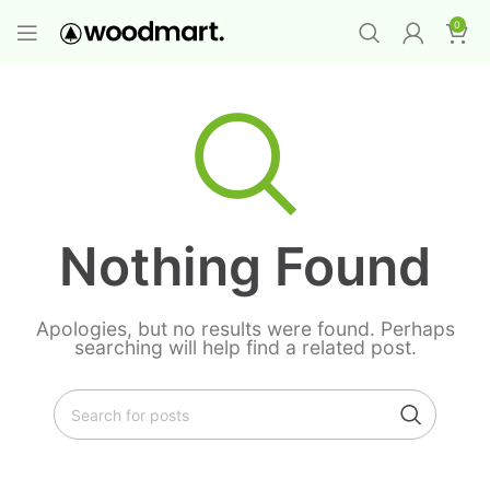
PROMO MAYORISTA
NAD+ Suplemento
0
Premium
-
Compra 12 unidades y llévate 1
GRATIS
¡LO QUIERO YA
!
Nothing Found
Apologies, but no results were found. Perhaps
searching will help find a related post.