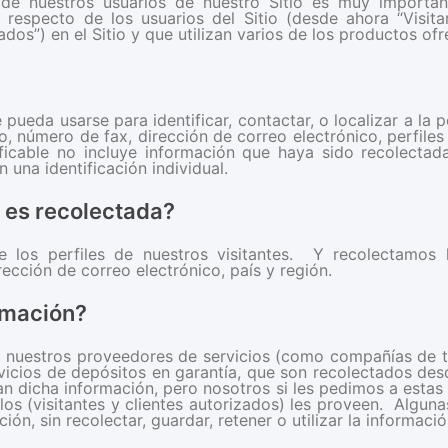
de nuestros usuarios de nuestro Sitio es muy importa
d respecto de los usuarios del Sitio (desde ahora “Visita
ados”) en el Sitio y que utilizan varios de los productos of
 pueda usarse para identificar, contactar, o localizar a la
o, número de fax, dirección de correo electrónico, perfiles
ificable no incluye información que haya sido recolectada
una identificación individual.
e es recolectada?
 los perfiles de nuestros visitantes. Y recolectamos la
ección de correo electrónico, país y región.
rmación?
, nuestros proveedores de servicios (como compañías de t
vicios de depósitos en garantía, que son recolectados desd
n dicha información, pero nosotros si les pedimos a estas
llos (visitantes y clientes autorizados) les proveen. Algu
ón, sin recolectar, guardar, retener o utilizar la informaci