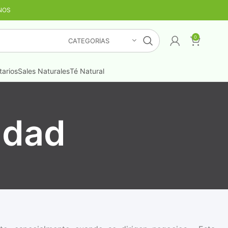
NOS
TIS
¡LO QUIERO YA
!
0
CATEGORÍAS
arios
Sales Naturales
Té Natural
cidad