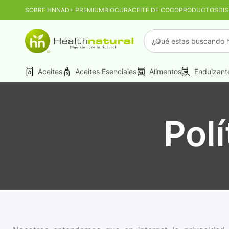
SOBRE HN
NAD+ PREMIUM
BIOCUR
ACEITE DE COCO
PRODUCTOS
DI
PROMO MAYORIST
Aceites
Aceites Esenciales
Alimentos
Endulzant
Polí