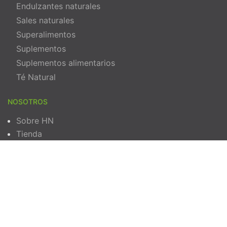
Endulzantes naturales
Sales naturales
Superalimentos
Suplementos
Suplementos alimentarios
Té Natural
NOSOTROS
Sobre HN
Tienda
Contáctenos
Política de privacidad
Términos y Condiciones