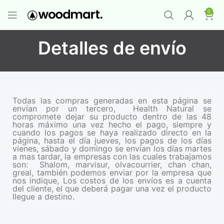
PROMO MAYORISTA
NAD+ Suplemento
0
Premium
-
Compra 12 unidades y llévate 1
GRATIS
¡LO QUIERO YA
!
Detalles de envío
Todas las compras generadas en esta página se
envían por un tercero, Health Natural se
compromete dejar su producto dentro de las 48
horas máximo una vez hecho el pago, siempre y
cuando los pagos se haya realizado directo en la
página, hasta el día jueves, los pagos de los días
vienes, sábado y domingo se envían los días martes
a mas tardar, la empresas con las cuales trabajamos
son: Shalom, marvisur, olvacourrier, chan chan,
greal, también podemos enviar por la empresa que
nos indique, Los costos de los envíos es a cuenta
del cliente, el que deberá pagar una vez el producto
llegue a destino.