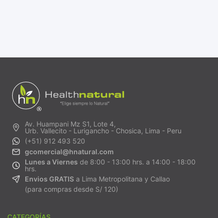
Av. Huampani Mz S1, Lote 4,
Urb. Vallecito - Lurigancho - Chosica, Lima - Peru
(+51) 912 493 520
gcomercial@hnatural.com
Lunes a Viernes
de 8:00 - 13:00 hrs. a 14:00 - 18:00
hrs.
Envios GRATIS
a Lima Metropolitana y Callao
(para compras desde S/ 120)
CATEGORÍAS