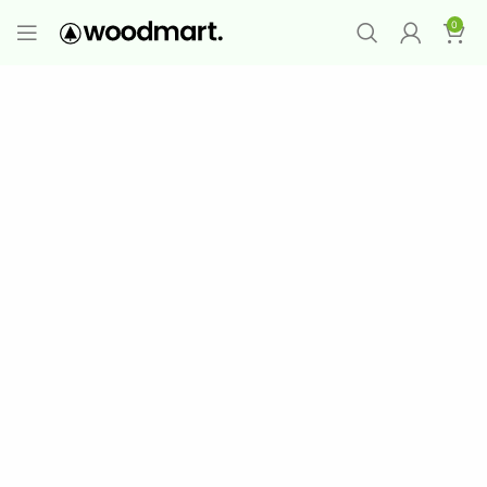
PROMO MAYORISTA
NAD+ Suplemento
0
Premium
-
Compra 12 unidades y llévate 1
GRATIS
¡LO QUIERO YA
!