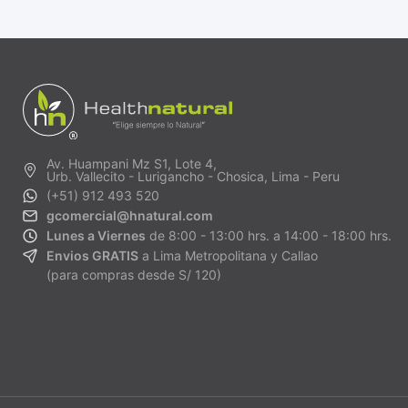
Av. Huampani Mz S1, Lote 4,
Urb. Vallecito - Lurigancho - Chosica, Lima - Peru
(+51) 912 493 520
gcomercial@hnatural.com
Lunes a Viernes
de 8:00 - 13:00 hrs. a 14:00 - 18:00 hrs.
Envios GRATIS
a Lima Metropolitana y Callao
(para compras desde S/ 120)