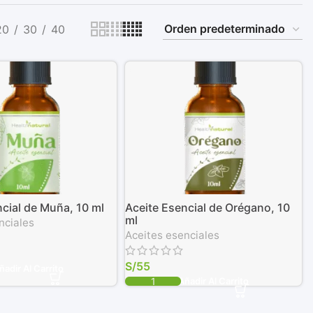
20
30
40
ncial de Muña, 10 ml
Aceite Esencial de Orégano, 10
ml
nciales
Aceites esenciales
S/
55
ñadir Al Carrito
Añadir Al Carrito