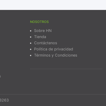
NOSOTROS
Sobre HN
Tienda
Contáctenos
Política de privacidad
Términos y Condiciones
s
68263