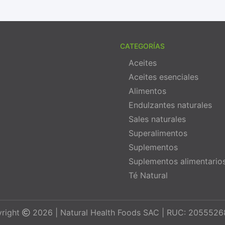
CATEGORÍAS
Aceites
Aceites esenciales
Alimentos
Endulzantes naturales
Sales naturales
Superalimentos
Suplementos
Suplementos alimentario
Té Natural
right
2026 | Natural Health Foods SAC | RUC: 205552