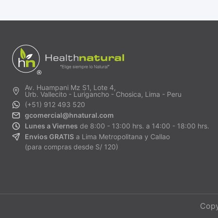
Av. Huampani Mz S1, Lote 4,
Urb. Vallecito - Lurigancho - Chosica, Lima - Peru
(+51) 912 493 520
gcomercial@hnatural.com
Lunes a Viernes
de 8:00 - 13:00 hrs. a 14:00 - 18:00 hrs.
Envios GRATIS
a Lima Metropolitana y Callao
(para compras desde S/ 120)
Copy