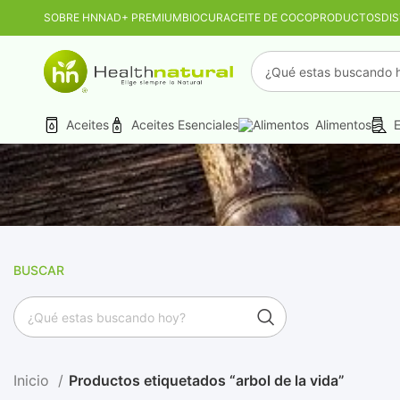
SOBRE HN
NAD+ PREMIUM
BIOCUR
ACEITE DE COCO
PRODUCTOS
DI
PROMO MAYORIST
Aceites
Aceites Esenciales
Alimentos
E
BUSCAR
Inicio
Productos etiquetados “arbol de la vida”