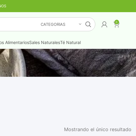
NOS
TIS
¡LO QUIERO YA
!
0
CATEGORÍAS
s Alimentarios
Sales Naturales
Té Natural
Mostrando el único resultado