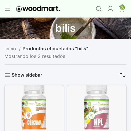
PROMO MAYORISTA
NAD+ Suplemento
0
Premium
-
Compra 12 unidades y llévate 1
GRATIS
¡LO QUIERO YA
!
bilis
Inicio
Productos etiquetados “bilis”
Mostrando los 2 resultados
Show sidebar