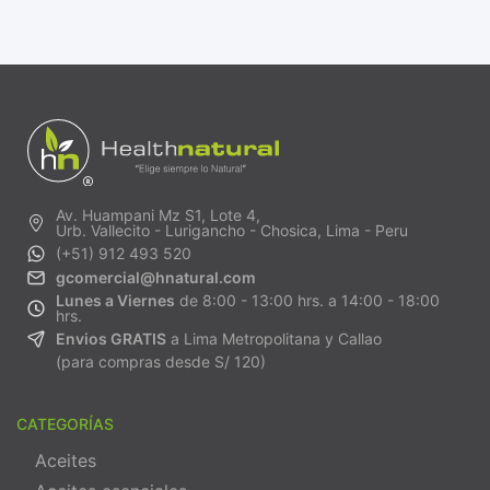
Av. Huampani Mz S1, Lote 4,
Urb. Vallecito - Lurigancho - Chosica, Lima - Peru
(+51) 912 493 520
gcomercial@hnatural.com
Lunes a Viernes
de 8:00 - 13:00 hrs. a 14:00 - 18:00
hrs.
Envios GRATIS
a Lima Metropolitana y Callao
(para compras desde S/ 120)
CATEGORÍAS
Aceites