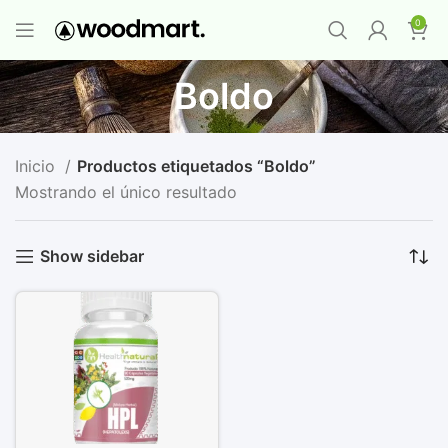
PROMO MAYORISTA
NAD+ Suplemento
0
Premium
-
Compra 12 unidades y llévate 1
GRATIS
¡LO QUIERO YA
!
Boldo
Inicio
Productos etiquetados “Boldo”
Mostrando el único resultado
Show sidebar