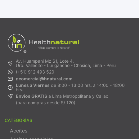
Av. Huampani Mz S1, Lote 4,
Urb. Vallecito - Lurigancho - Chosica, Lima - Peru
(+51) 912 493 520
gcomercial@hnatural.com
Lunes a Viernes
de 8:00 - 13:00 hrs. a 14:00 - 18:00
hrs.
Envios GRATIS
a Lima Metropolitana y Callao
(para compras desde S/ 120)
CATEGORÍAS
Aceites