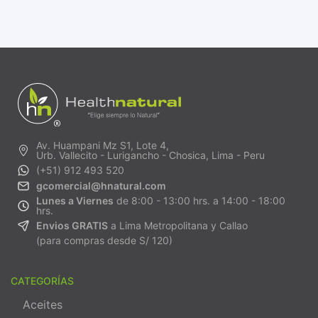
Av. Huampani Mz S1, Lote 4,
Urb. Vallecito - Lurigancho - Chosica, Lima - Peru
(+51) 912 493 520
gcomercial@hnatural.com
Lunes a Viernes
de 8:00 - 13:00 hrs. a 14:00 - 18:00
hrs.
Envios GRATIS
a Lima Metropolitana y Callao
(para compras desde S/ 120)
CATEGORÍAS
Aceites