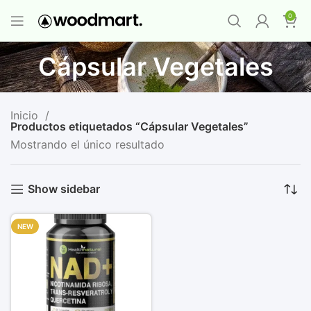
PROMO MAYORISTA
NAD+ Suplemento
0
Premium
-
Compra 12 unidades y llévate 1
GRATIS
¡LO QUIERO YA
!
Cápsular Vegetales
Inicio
Productos etiquetados “Cápsular Vegetales”
Mostrando el único resultado
Show sidebar
NEW