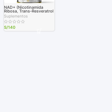
NAD+ (Nicotinamida
Ribosa, Trans-Resveratrol
y Quercetina), 90 Cáps.
Suplementos
Vegetales de 500 mg
S/
140