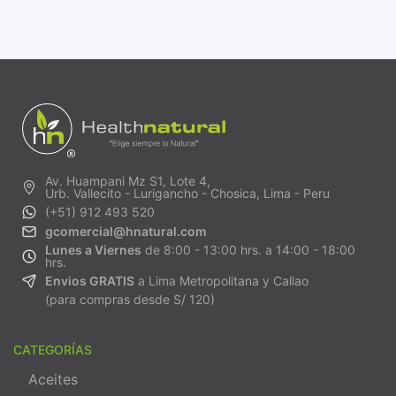
Av. Huampani Mz S1, Lote 4,
Urb. Vallecito - Lurigancho - Chosica, Lima - Peru
(+51) 912 493 520
gcomercial@hnatural.com
Lunes a Viernes
de 8:00 - 13:00 hrs. a 14:00 - 18:00
hrs.
Envios GRATIS
a Lima Metropolitana y Callao
(para compras desde S/ 120)
CATEGORÍAS
Aceites