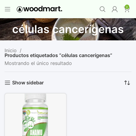
PROMO MAYORISTA
NAD+ Suplemento
0
Premium
-
Compra 12 unidades y llévate 1
GRATIS
¡LO QUIERO YA
!
células cancerígenas
Inicio
Productos etiquetados “células cancerígenas”
Mostrando el único resultado
Show sidebar