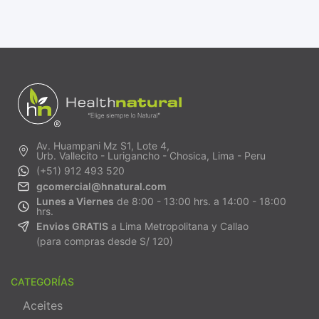
Av. Huampani Mz S1, Lote 4,
Urb. Vallecito - Lurigancho - Chosica, Lima - Peru
(+51) 912 493 520
gcomercial@hnatural.com
Lunes a Viernes
de 8:00 - 13:00 hrs. a 14:00 - 18:00
hrs.
Envios GRATIS
a Lima Metropolitana y Callao
(para compras desde S/ 120)
CATEGORÍAS
Aceites