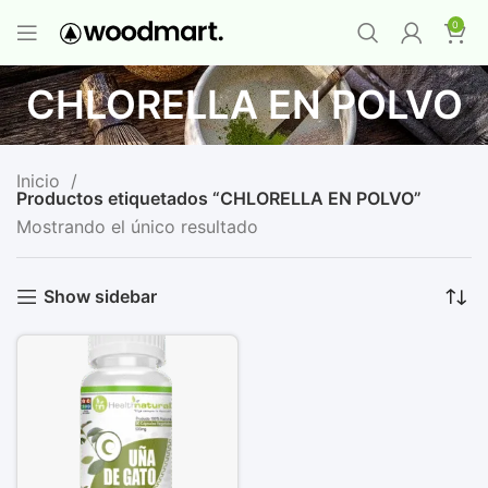
PROMO MAYORISTA
NAD+ Suplemento
0
Premium
-
Compra 12 unidades y llévate 1
GRATIS
¡LO QUIERO YA
!
CHLORELLA EN POLVO
Inicio
Productos etiquetados “CHLORELLA EN POLVO”
Mostrando el único resultado
Show sidebar