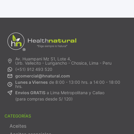
Av. Huampani Mz S1, Lote 4,
Urb. Vallecito - Lurigancho - Chosica, Lima - Peru
(+51) 912 493 520
gcomercial@hnatural.com
Lunes a Viernes
de 8:00 - 13:00 hrs. a 14:00 - 18:00
hrs.
Envios GRATIS
a Lima Metropolitana y Callao
(para compras desde S/ 120)
CATEGORÍAS
Aceites