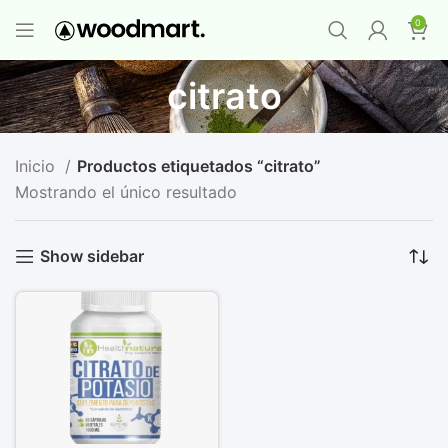
PROMO MAYORISTA
NAD+ Suplemento
0
Premium
-
Compra 12 unidades y llévate 1
GRATIS
¡LO QUIERO YA
!
citrato
Inicio
Productos etiquetados “citrato”
Mostrando el único resultado
Show sidebar