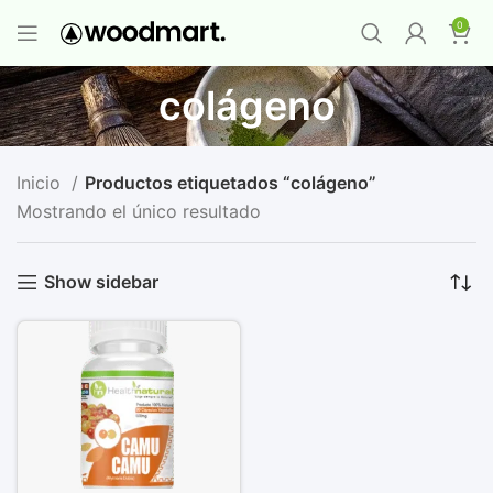
PROMO MAYORISTA
NAD+ Suplemento
0
Premium
-
Compra 12 unidades y llévate 1
GRATIS
¡LO QUIERO YA
!
colágeno
Inicio
Productos etiquetados “colágeno”
Mostrando el único resultado
Show sidebar