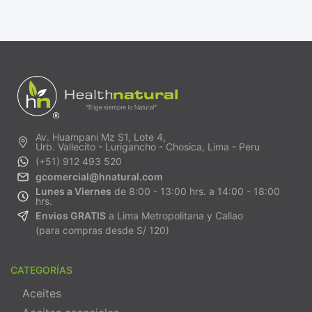
Av. Huampani Mz S1, Lote 4,
Urb. Vallecito - Lurigancho - Chosica, Lima - Peru
(+51) 912 493 520
gcomercial@hnatural.com
Lunes a Viernes
de 8:00 - 13:00 hrs. a 14:00 - 18:00
hrs.
Envios GRATIS
a Lima Metropolitana y Callao
(para compras desde S/ 120)
CATEGORÍAS
Aceites