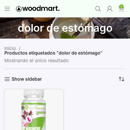
PROMO MAYORISTA
NAD+ Suplemento
0
Premium
-
Compra 12 unidades y llévate 1
GRATIS
¡LO QUIERO YA
!
dolor de estómago
Inicio
Productos etiquetados “dolor de estómago”
Mostrando el único resultado
Show sidebar