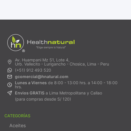
Av. Huampani Mz S1, Lote 4,
Urb. Vallecito - Lurigancho - Chosica, Lima - Peru
(+51) 912 493 520
gcomercial@hnatural.com
Lunes a Viernes
de 8:00 - 13:00 hrs. a 14:00 - 18:00
hrs.
Envios GRATIS
a Lima Metropolitana y Callao
(para compras desde S/ 120)
CATEGORÍAS
Aceites