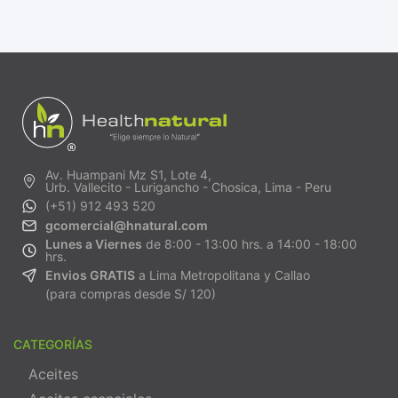
Av. Huampani Mz S1, Lote 4,
Urb. Vallecito - Lurigancho - Chosica, Lima - Peru
(+51) 912 493 520
gcomercial@hnatural.com
Lunes a Viernes
de 8:00 - 13:00 hrs. a 14:00 - 18:00
hrs.
Envios GRATIS
a Lima Metropolitana y Callao
(para compras desde S/ 120)
CATEGORÍAS
Aceites