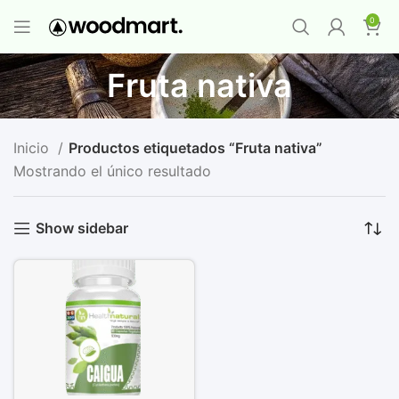
PROMO MAYORISTA
NAD+ Suplemento
0
Premium
-
Compra 12 unidades y llévate 1
GRATIS
¡LO QUIERO YA
!
Fruta nativa
Inicio
Productos etiquetados “Fruta nativa”
Mostrando el único resultado
Show sidebar