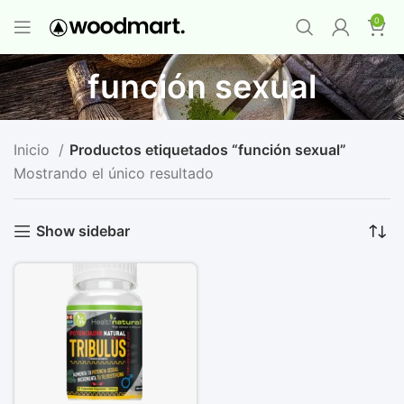
PROMO MAYORISTA
NAD+ Suplemento
0
Premium
-
Compra 12 unidades y llévate 1
GRATIS
¡LO QUIERO YA
!
función sexual
Inicio
Productos etiquetados “función sexual”
Mostrando el único resultado
Show sidebar