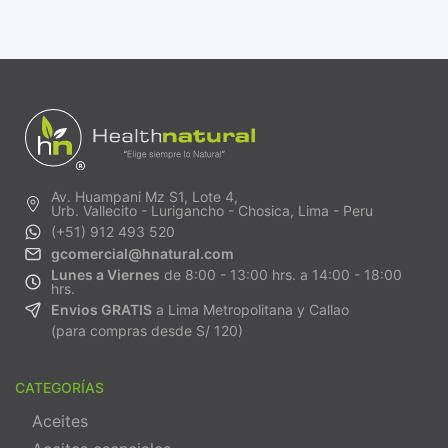
Av. Huampani Mz S1, Lote 4,
Urb. Vallecito - Lurigancho - Chosica, Lima - Peru
(+51) 912 493 520
gcomercial@hnatural.com
Lunes a Viernes
de 8:00 - 13:00 hrs. a 14:00 - 18:00
hrs.
Envios GRATIS
a Lima Metropolitana y Callao
(para compras desde S/ 120)
CATEGORÍAS
Aceites