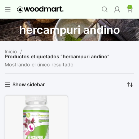
PROMO MAYORISTA
NAD+ Suplemento
0
Premium
-
Compra 12 unidades y llévate 1
GRATIS
¡LO QUIERO YA
!
hercampuri andino
Inicio
Productos etiquetados “hercampuri andino”
Mostrando el único resultado
Show sidebar