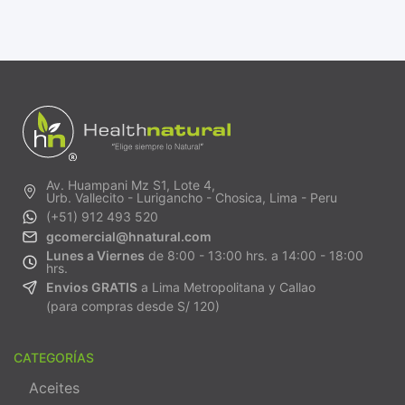
Av. Huampani Mz S1, Lote 4,
Urb. Vallecito - Lurigancho - Chosica, Lima - Peru
(+51) 912 493 520
gcomercial@hnatural.com
Lunes a Viernes
de 8:00 - 13:00 hrs. a 14:00 - 18:00
hrs.
Envios GRATIS
a Lima Metropolitana y Callao
(para compras desde S/ 120)
CATEGORÍAS
Aceites