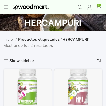
PROMO MAYORISTA
NAD+ Suplemento
0
Premium
-
Compra 12 unidades y llévate 1
GRATIS
¡LO QUIERO YA
!
HERCAMPURI
Inicio
Productos etiquetados “HERCAMPURI”
Mostrando los 2 resultados
Show sidebar