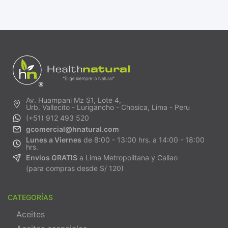
Av. Huampani Mz S1, Lote 4,
Urb. Vallecito - Lurigancho - Chosica, Lima - Peru
(+51) 912 493 520
gcomercial@hnatural.com
Lunes a Viernes
de 8:00 - 13:00 hrs. a 14:00 - 18:00
hrs.
Envios GRATIS
a Lima Metropolitana y Callao
(para compras desde S/ 120)
CATEGORÍAS
Aceites