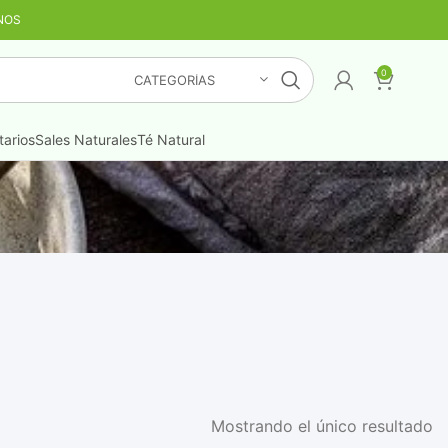
NOS
TIS
¡LO QUIERO YA
!
0
CATEGORÍAS
arios
Sales Naturales
Té Natural
Mostrando el único resultado