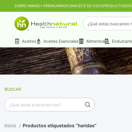
SOBRE HN
NAD+ PREMIUM
BIOCUR
ACEITE DE COCO
PRODUCTOS
DI
PROMO MAYORIST
Aceites
Aceites Esenciales
Alimentos
Endulzant
BUSCAR
Inicio
Productos etiquetados “heridas”