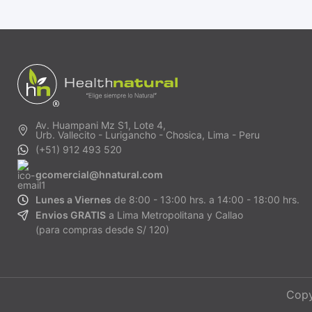
Av. Huampani Mz S1, Lote 4,
Urb. Vallecito - Lurigancho - Chosica, Lima - Peru
(+51) 912 493 520
gcomercial@hnatural.com
Lunes a Viernes
de 8:00 - 13:00 hrs. a 14:00 - 18:00 hrs.
Envios GRATIS
a Lima Metropolitana y Callao
(para compras desde S/ 120)
Copy