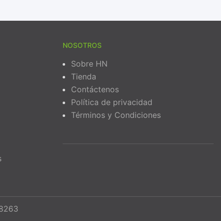
NOSOTROS
Sobre HN
Tienda
Contáctenos
Política de privacidad
Términos y Condiciones
s
68263