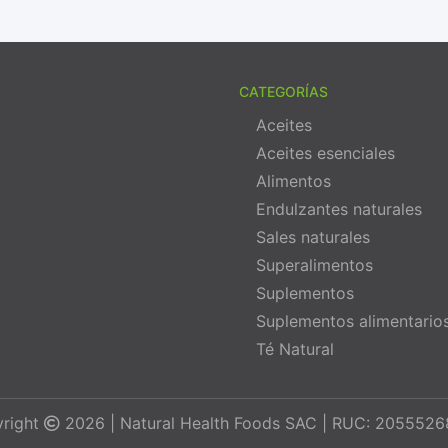
CATEGORÍAS
Aceites
Aceites esenciales
Alimentos
Endulzantes naturales
Sales naturales
Superalimentos
Suplementos
Suplementos alimentario
Té Natural
right
2026 | Natural Health Foods SAC | RUC: 205552