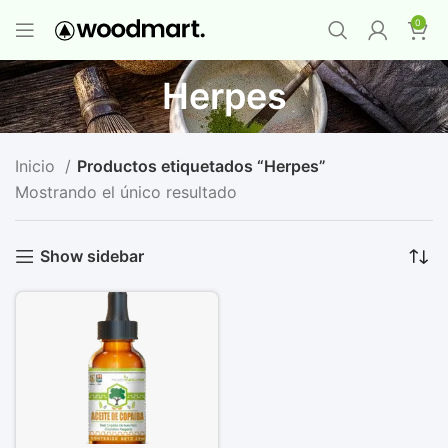
PROMO MAYORISTA
NAD+ Suplemento
0
Premium
-
Compra 12 unidades y llévate 1
GRATIS
¡LO QUIERO YA
!
Herpes
Inicio
Productos etiquetados “Herpes”
Mostrando el único resultado
Show sidebar