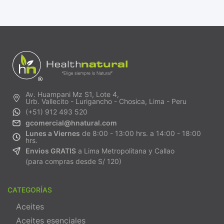
Av. Huampani Mz S1, Lote 4,
Urb. Vallecito - Lurigancho - Chosica, Lima - Peru
(+51) 912 493 520
gcomercial@hnatural.com
Lunes a Viernes
de 8:00 - 13:00 hrs. a 14:00 - 18:00
hrs.
Envios GRATIS
a Lima Metropolitana y Callao
(para compras desde S/ 120)
CATEGORÍAS
Aceites
Aceites esenciales