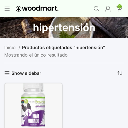
PROMO MAYORISTA
NAD+ Suplemento
0
Premium
-
Compra 12 unidades y llévate 1
GRATIS
¡LO QUIERO YA
!
hipertensión
Inicio
Productos etiquetados “hipertensión”
Mostrando el único resultado
Show sidebar