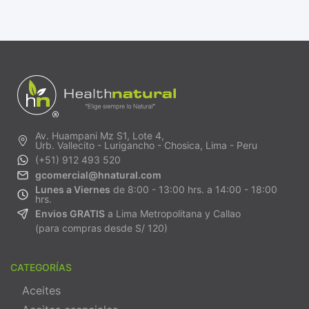
Av. Huampani Mz S1, Lote 4,
Urb. Vallecito - Lurigancho - Chosica, Lima - Peru
(+51) 912 493 520
gcomercial@hnatural.com
Lunes a Viernes
de 8:00 - 13:00 hrs. a 14:00 - 18:00
hrs.
Envios GRATIS
a Lima Metropolitana y Callao
(para compras desde S/ 120)
CATEGORÍAS
Aceites