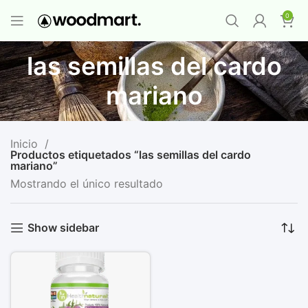
PROMO MAYORISTA
NAD+ Suplemento
0
Premium
-
Compra 12 unidades y llévate 1
GRATIS
¡LO QUIERO YA
!
las semillas del cardo
mariano
Inicio
Productos etiquetados “las semillas del cardo
mariano”
Mostrando el único resultado
Show sidebar