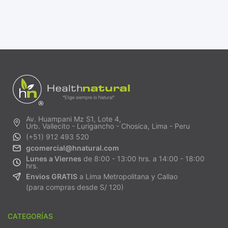
Av. Huampani Mz S1, Lote 4,
Urb. Vallecito - Lurigancho - Chosica, Lima - Peru
(+51) 912 493 520
gcomercial@hnatural.com
Lunes a Viernes
de 8:00 - 13:00 hrs. a 14:00 - 18:00
hrs.
Envios GRATIS
a Lima Metropolitana y Callao
(para compras desde S/ 120)
CATEGORÍAS