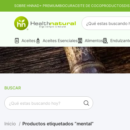
SOBRE HN
NAD+ PREMIUM
BIOCUR
ACEITE DE COCO
PRODUCTOS
DI
PROMO MAYORIST
Aceites
Aceites Esenciales
Alimentos
Endulzant
BUSCAR
Inicio
Productos etiquetados “mental”