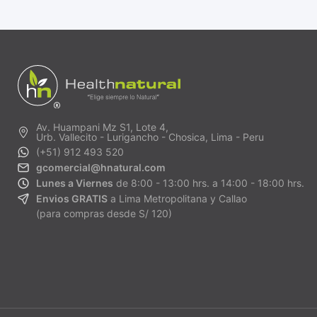
Av. Huampani Mz S1, Lote 4,
Urb. Vallecito - Lurigancho - Chosica, Lima - Peru
(+51) 912 493 520
gcomercial@hnatural.com
Lunes a Viernes
de 8:00 - 13:00 hrs. a 14:00 - 18:00 hrs.
Envios GRATIS
a Lima Metropolitana y Callao
(para compras desde S/ 120)