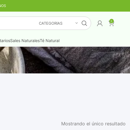
NOS
TIS
¡LO QUIERO YA
!
0
CATEGORÍAS
arios
Sales Naturales
Té Natural
Mostrando el único resultado