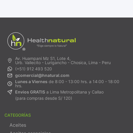
Av. Huampani Mz S1, Lote 4,
Urb. Vallecito - Lurigancho - Chosica, Lima - Peru
(+51) 912 493 520
gcomercial@hnatural.com
Lunes a Viernes
de 8:00 - 13:00 hrs. a 14:00 - 18:00
hrs.
Envios GRATIS
a Lima Metropolitana y Callao
(para compras desde S/ 120)
CATEGORÍAS
Aceites