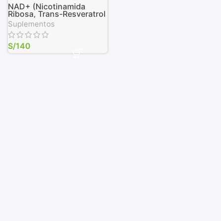
NAD+ (Nicotinamida
Ribosa, Trans-Resveratrol
y Quercetina), 90 Cáps.
Suplementos
Vegetales de 500 mg
S/
140