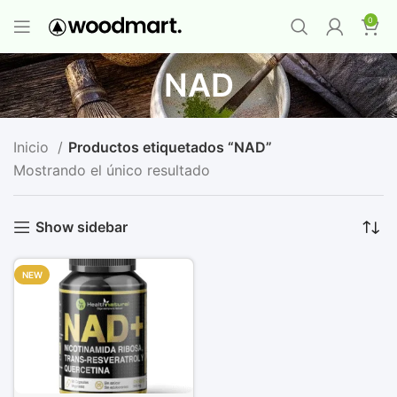
PROMO MAYORISTA
NAD+ Suplemento
0
Premium
-
Compra 12 unidades y llévate 1
GRATIS
¡LO QUIERO YA
!
NAD
Inicio
Productos etiquetados “NAD”
Mostrando el único resultado
Show sidebar
NEW