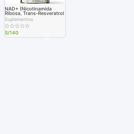
NAD+ (Nicotinamida
Ribosa, Trans-Resveratrol
y Quercetina), 90 Cáps.
Suplementos
Vegetales de 500 mg
S/
140