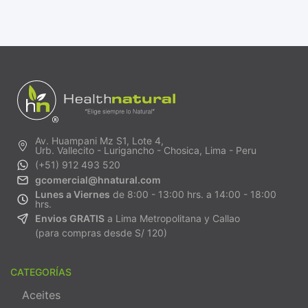
Av. Huampani Mz S1, Lote 4,
Urb. Vallecito - Lurigancho - Chosica, Lima - Peru
(+51) 912 493 520
gcomercial@hnatural.com
Lunes a Viernes
de 8:00 - 13:00 hrs. a 14:00 - 18:00
hrs.
Envios GRATIS
a Lima Metropolitana y Callao
(para compras desde S/ 120)
CATEGORÍAS
Aceites