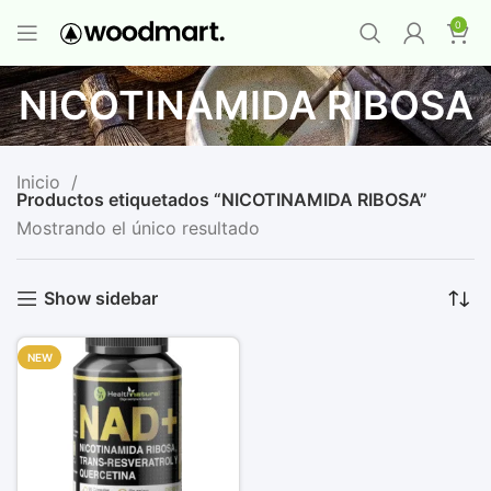
PROMO MAYORISTA
NAD+ Suplemento
0
Premium
-
Compra 12 unidades y llévate 1
GRATIS
¡LO QUIERO YA
!
NICOTINAMIDA RIBOSA
Inicio
Productos etiquetados “NICOTINAMIDA RIBOSA”
Mostrando el único resultado
Show sidebar
NEW