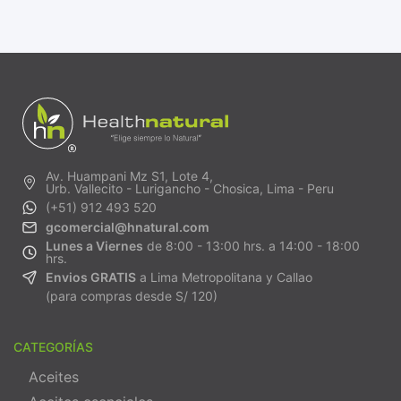
Av. Huampani Mz S1, Lote 4,
Urb. Vallecito - Lurigancho - Chosica, Lima - Peru
(+51) 912 493 520
gcomercial@hnatural.com
Lunes a Viernes
de 8:00 - 13:00 hrs. a 14:00 - 18:00
hrs.
Envios GRATIS
a Lima Metropolitana y Callao
(para compras desde S/ 120)
CATEGORÍAS
Aceites