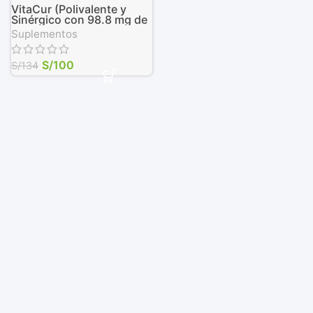
VitaCur (Polivalente y
Sinérgico con 98.8 mg de
Curcumina por cápsula),
Suplementos
90 Cáps. Vegetales de
500 mg
S/
100
S/
134