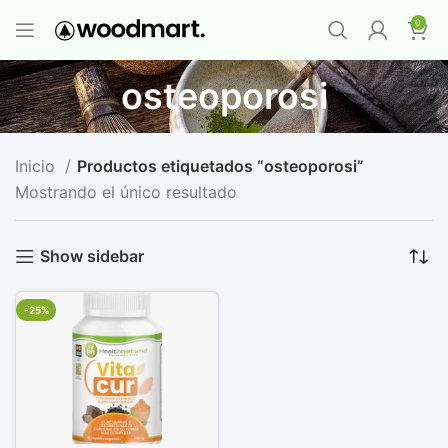
PROMO MAYORISTA
NAD+ Suplemento
0
Premium
-
Compra 12 unidades y llévate 1
GRATIS
¡LO QUIERO YA
!
osteoporosi
Inicio
Productos etiquetados “osteoporosi”
Mostrando el único resultado
Show sidebar
-25%