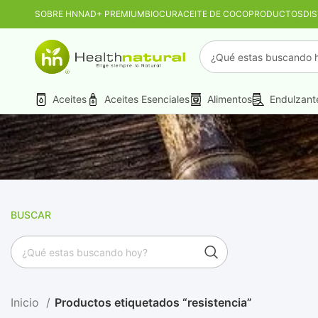
SOBRE HN
NAD+ PREMIUM
BIOCUR
ACEITE DE COCO
PRODUCTOS
DI
PROMO MAYORIST
Aceites
Aceites Esenciales
Alimentos
Endulzant
BUSCAR
Inicio
Productos etiquetados “resistencia”