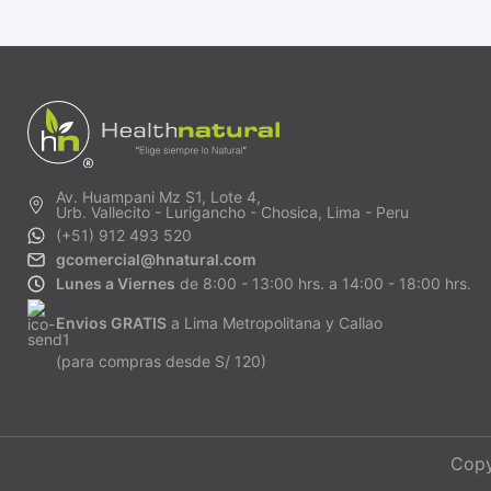
Av. Huampani Mz S1, Lote 4,
Urb. Vallecito - Lurigancho - Chosica, Lima - Peru
(+51) 912 493 520
gcomercial@hnatural.com
Lunes a Viernes
de 8:00 - 13:00 hrs. a 14:00 - 18:00 hrs.
Envios GRATIS
a Lima Metropolitana y Callao
(para compras desde S/ 120)
Copy