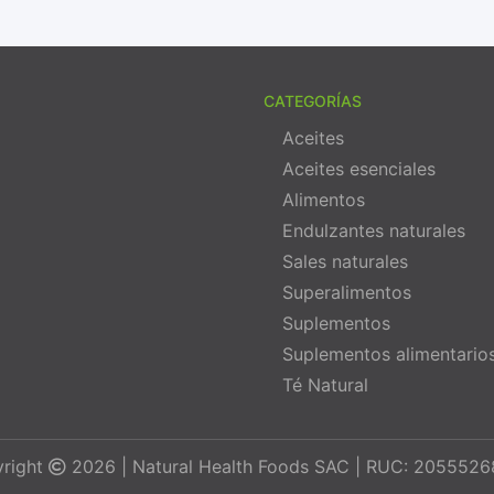
CATEGORÍAS
Aceites
Aceites esenciales
Alimentos
Endulzantes naturales
Sales naturales
Superalimentos
Suplementos
Suplementos alimentario
Té Natural
right
2026 | Natural Health Foods SAC | RUC: 205552