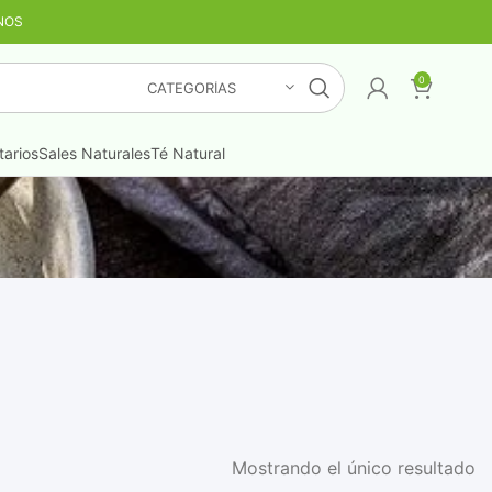
NOS
TIS
¡LO QUIERO YA
!
0
CATEGORÍAS
arios
Sales Naturales
Té Natural
Mostrando el único resultado