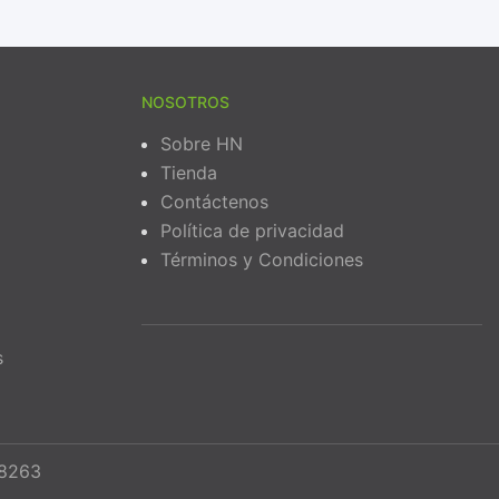
NOSOTROS
Sobre HN
Tienda
Contáctenos
Política de privacidad
Términos y Condiciones
s
68263