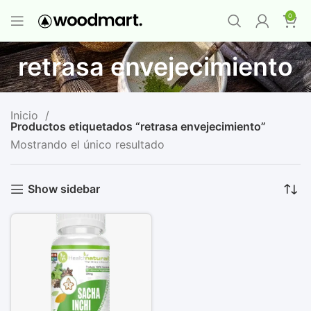
PROMO MAYORISTA
NAD+ Suplemento
0
Premium
-
Compra 12 unidades y llévate 1
GRATIS
¡LO QUIERO YA
!
retrasa envejecimiento
Inicio
Productos etiquetados “retrasa envejecimiento”
Mostrando el único resultado
Show sidebar