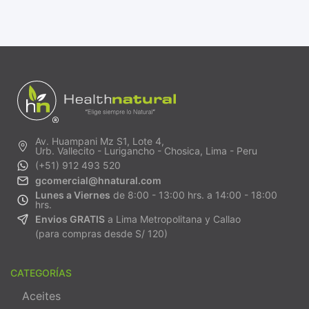
Av. Huampani Mz S1, Lote 4,
Urb. Vallecito - Lurigancho - Chosica, Lima - Peru
(+51) 912 493 520
gcomercial@hnatural.com
Lunes a Viernes
de 8:00 - 13:00 hrs. a 14:00 - 18:00
hrs.
Envios GRATIS
a Lima Metropolitana y Callao
(para compras desde S/ 120)
CATEGORÍAS
Aceites