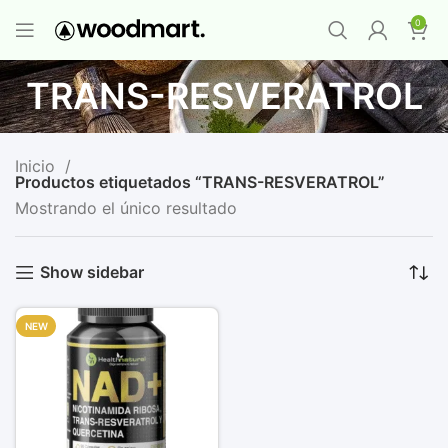
PROMO MAYORISTA
NAD+ Suplemento
0
Premium
-
Compra 12 unidades y llévate 1
GRATIS
¡LO QUIERO YA
!
TRANS-RESVERATROL
Inicio
Productos etiquetados “TRANS-RESVERATROL”
Mostrando el único resultado
Show sidebar
NEW