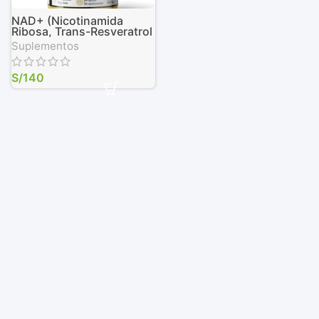
NAD+ (Nicotinamida
Ribosa, Trans-Resveratrol
y Quercetina), 90 Cáps.
Suplementos
Vegetales de 500 mg
S/
140