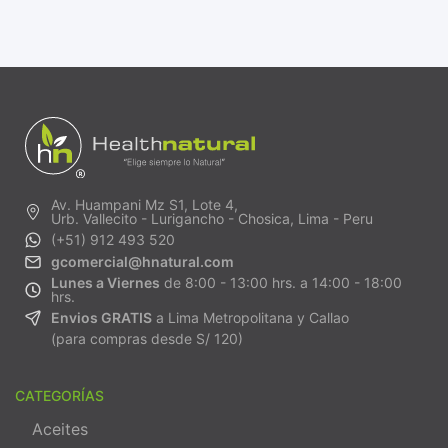
Av. Huampani Mz S1, Lote 4,
Urb. Vallecito - Lurigancho - Chosica, Lima - Peru
(+51) 912 493 520
gcomercial@hnatural.com
Lunes a Viernes
de 8:00 - 13:00 hrs. a 14:00 - 18:00
hrs.
Envios GRATIS
a Lima Metropolitana y Callao
(para compras desde S/ 120)
CATEGORÍAS
Aceites