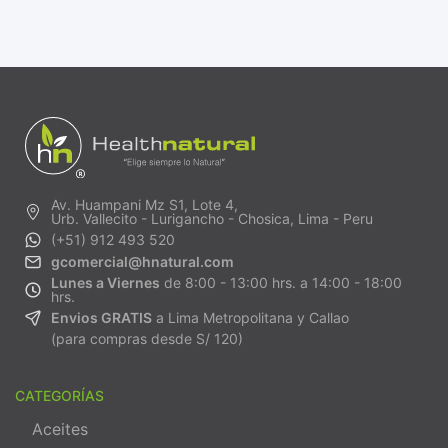
Av. Huampani Mz S1, Lote 4,
Urb. Vallecito - Lurigancho - Chosica, Lima - Peru
(+51) 912 493 520
gcomercial@hnatural.com
Lunes a Viernes
de 8:00 - 13:00 hrs. a 14:00 - 18:00
hrs.
Envios GRATIS
a Lima Metropolitana y Callao
(para compras desde S/ 120)
CATEGORÍAS
Aceites