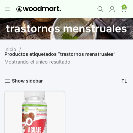
PROMO MAYORISTA
NAD+ Suplemento
0
Premium
-
Compra 12 unidades y llévate 1
GRATIS
¡LO QUIERO YA
!
trastornos menstruales
Inicio
Productos etiquetados “trastornos menstruales”
Mostrando el único resultado
Show sidebar