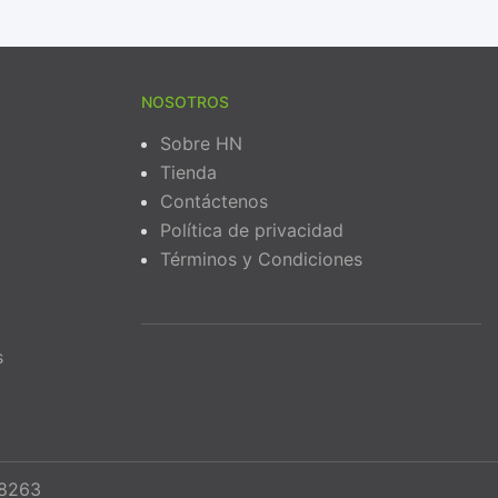
NOSOTROS
Sobre HN
Tienda
Contáctenos
Política de privacidad
Términos y Condiciones
s
68263