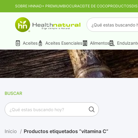
SOBRE HN
NAD+ PREMIUM
BIOCUR
ACEITE DE COCO
PRODUCTOS
DI
PROMO MAYORIST
Aceites
Aceites Esenciales
Alimentos
Endulzant
BUSCAR
Inicio
Productos etiquetados “vitamina C”