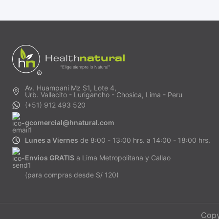
Av. Huampani Mz S1, Lote 4,
Urb. Vallecito - Lurigancho - Chosica, Lima - Peru
(+51) 912 493 520
gcomercial@hnatural.com
Lunes a Viernes
de 8:00 - 13:00 hrs. a 14:00 - 18:00 hrs.
Envios GRATIS
a Lima Metropolitana y Callao
(para compras desde S/ 120)
Copy