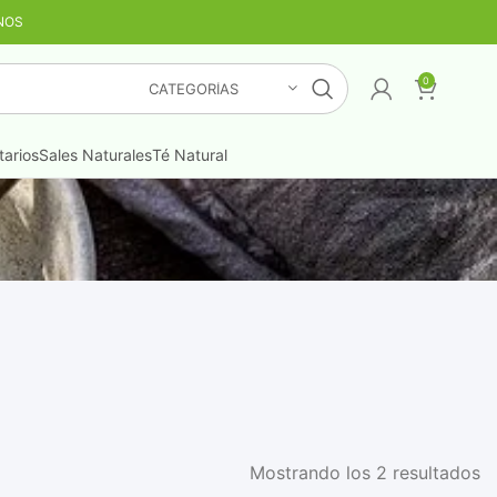
NOS
TIS
¡LO QUIERO YA
!
0
CATEGORÍAS
arios
Sales Naturales
Té Natural
Mostrando los 2 resultados