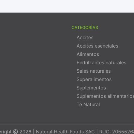
CATEGORÍAS
Aceites
Aceites esenciales
Alimentos
Endulzantes naturales
Sales naturales
Superalimentos
Suplementos
Suplementos alimentario
Té Natural
right
2026 | Natural Health Foods SAC | RUC: 205552