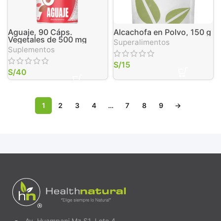
Aguaje, 90 Cáps.
Alcachofa en Polvo, 150 g
Vegetales de 500 mg
Superalimentos
Suplementos
S/
15
S/
40
1
2
3
4
…
7
8
9
→
Av. Huampani Mz S1, Lote 4,