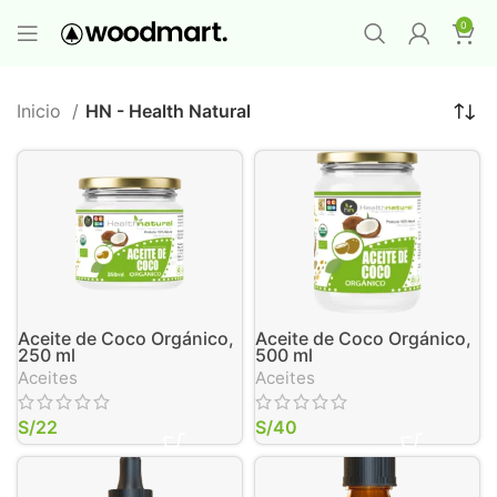
PROMO MAYORISTA
NAD+ Suplemento
0
Premium
-
Compra 12 unidades y llévate 1
GRATIS
¡LO QUIERO YA
!
Inicio
HN - Health Natural
Aceite de Coco Orgánico,
Aceite de Coco Orgánico,
250 ml
500 ml
Aceites
Aceites
S/
22
S/
40