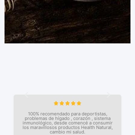





100% recomendado para deportistas,
problemas de hígado , corazón , sistema
inmunológico, desde comencé a consumir
los maravillosos productos Health Natural,
cambio mi salud.