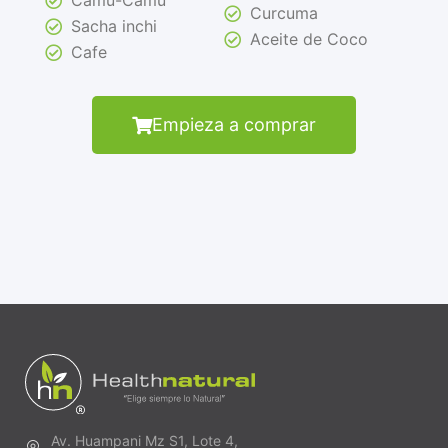
Camu-Camu
Curcuma
Sacha inchi
Aceite de Coco
Cafe
Empieza a comprar
Av. Huampani Mz S1, Lote 4,