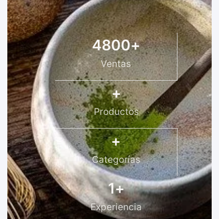
4800
+
Ventas
+
Productos
+
Categorías
1
+
Experiencia