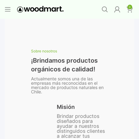
PROMO MAYORISTA
NAD+ Suplemento
0
Premium
-
Compra 12 unidades y llévate 1
GRATIS
¡LO QUIERO YA
!
Sobre nosotros
¡Brindamos productos
orgánicos de calidad!
Actualmente somos una de las
empresas más reconocidas en el
mercado de productos naturales en
Chile.
Misión
Brindar productos
diseñados para
ayudar a nuestros
distinguidos clientes
a alcanzar tus