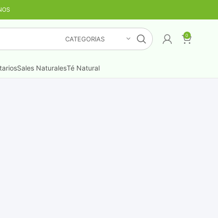
NOS
TIS
¡LO QUIERO YA
!
0
CATEGORÍAS
arios
Sales Naturales
Té Natural