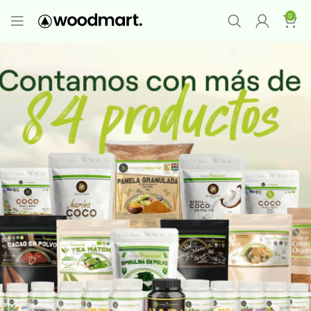
PROMO MAYORISTA
NAD+ Suplemento
0
Premium
-
Compra 12 unidades y llévate 1
GRATIS
¡LO QUIERO YA
!