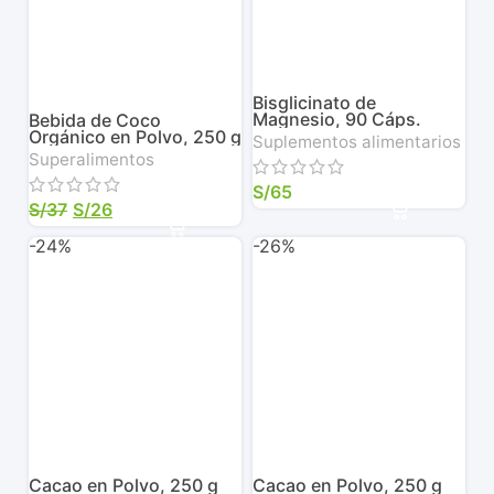
Bisglicinato de
Magnesio, 90 Cáps.
Bebida de Coco
Vegetales de 500 mg
Orgánico en Polvo, 250 g
Suplementos alimentarios
(En envase
Superalimentos
biodegradable)
S/
65
S/
37
S/
26
-24%
-26%
Cacao en Polvo, 250 g
Cacao en Polvo, 250 g