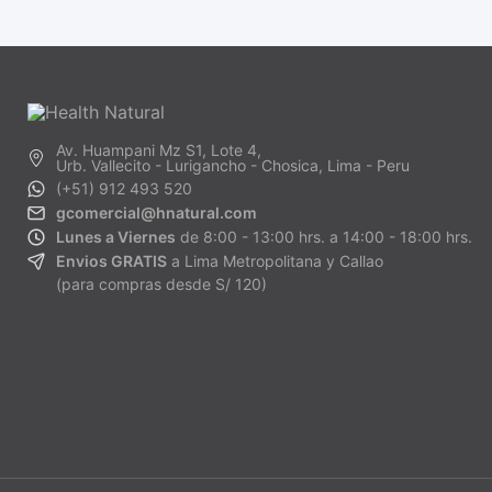
Av. Huampani Mz S1, Lote 4,
Urb. Vallecito - Lurigancho - Chosica, Lima - Peru
(+51) 912 493 520
gcomercial@hnatural.com
Lunes a Viernes
de 8:00 - 13:00 hrs. a 14:00 - 18:00 hrs.
Envios GRATIS
a Lima Metropolitana y Callao
(para compras desde S/ 120)