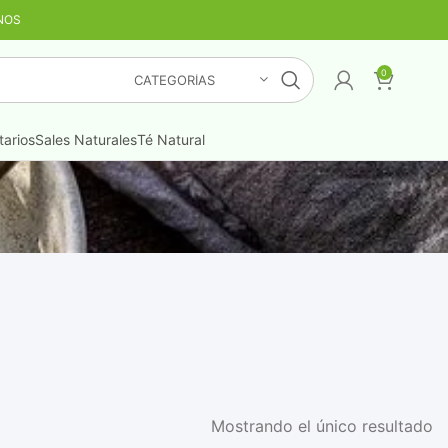
NOS
TIS
¡LO QUIERO YA
!
0
CATEGORÍAS
arios
Sales Naturales
Té Natural
Mostrando el único resultado