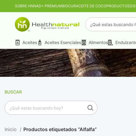
SOBRE HN
NAD+ PREMIUM
BIOCUR
ACEITE DE COCO
PRODUCTOS
DI
PROMO MAYORIST
Aceites
Aceites Esenciales
Alimentos
Endulzant
BUSCAR
Inicio
Productos etiquetados “Alfalfa”