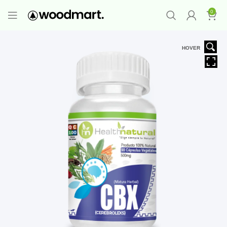
PROMO MAYORISTA
NAD+ Suplemento
0
Premium
-
Compra 12 unidades y llévate 1
GRATIS
¡LO QUIERO YA
!
HOVER