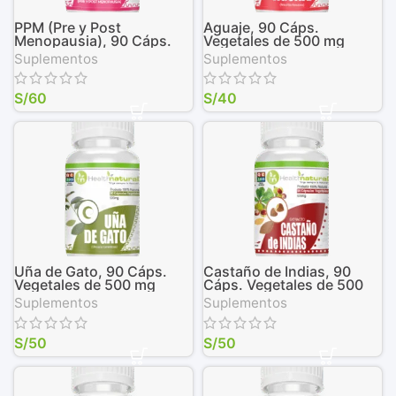
PPM (Pre y Post
Aguaje, 90 Cáps.
Menopausia), 90 Cáps.
Vegetales de 500 mg
Vegetales de 500 mg
Suplementos
Suplementos
S/
60
S/
40
Uña de Gato, 90 Cáps.
Castaño de Indias, 90
Vegetales de 500 mg
Cáps. Vegetales de 500
mg
Suplementos
Suplementos
S/
50
S/
50