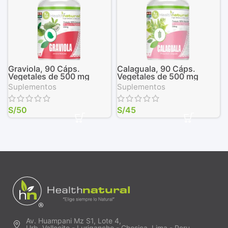
Graviola, 90 Cáps.
Calaguala, 90 Cáps.
Vegetales de 500 mg
Vegetales de 500 mg
Suplementos
Suplementos
S/
50
S/
45
Av. Huampani Mz S1, Lote 4,
Urb. Vallecito - Lurigancho - Chosica, Lima - Peru