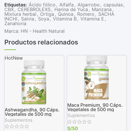
Etiquetas:
Ácido fólico
,
Alfalfa
,
Algarrobo
,
capsulas
,
CBX
,
CEREBROLEXS
,
Harina de Yuca
,
Manzana
,
Mixtura herbal
,
Ortiga
,
Quinoa
,
Romero
,
SACHA
INCHI
,
Salvia
,
Soya
,
Vitamina B
,
Vitamina E
,
Zanahoria
Marca:
HN - Health Natural
Productos relacionados
Hot
New
Maca Premium, 90 Cáps.
Vegetales de 500 mg
Ashwagandha, 90 Cáps.
Vegetales de 500 mg
Suplementos
Suplementos
S/
50