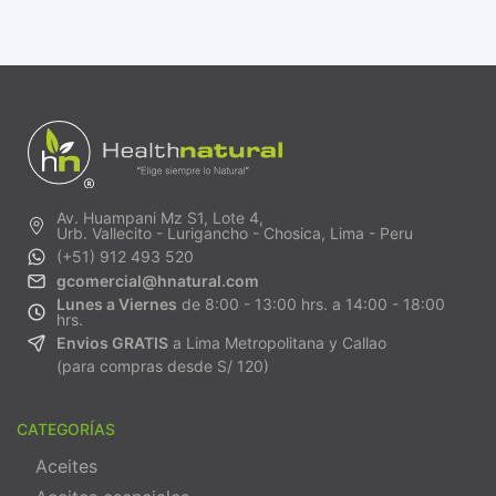
Av. Huampani Mz S1, Lote 4,
Urb. Vallecito - Lurigancho - Chosica, Lima - Peru
(+51) 912 493 520
gcomercial@hnatural.com
Lunes a Viernes
de 8:00 - 13:00 hrs. a 14:00 - 18:00
hrs.
Envios GRATIS
a Lima Metropolitana y Callao
(para compras desde S/ 120)
CATEGORÍAS
Aceites