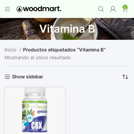
PROMO MAYORISTA
NAD+ Suplemento
0
Premium
-
Compra 12 unidades y llévate 1
GRATIS
¡LO QUIERO YA
!
Vitamina B
Inicio
Productos etiquetados “Vitamina B”
Mostrando el único resultado
Show sidebar