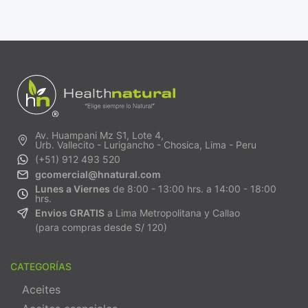
Av. Huampani Mz S1, Lote 4,
Urb. Vallecito - Lurigancho - Chosica, Lima - Peru
(+51) 912 493 520
gcomercial@hnatural.com
Lunes a Viernes
de 8:00 - 13:00 hrs. a 14:00 - 18:00
hrs.
Envios GRATIS
a Lima Metropolitana y Callao
(para compras desde S/ 120)
CATEGORÍAS
Aceites