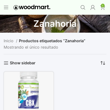
PROMO MAYORISTA
NAD+ Suplemento
0
Premium
-
Compra 12 unidades y llévate 1
GRATIS
¡LO QUIERO YA
!
Zanahoria
Inicio
Productos etiquetados “Zanahoria”
Mostrando el único resultado
Show sidebar