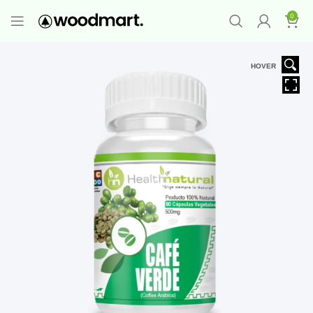
PROMO MAYORISTA
NAD+ Suplemento
0
Premium
-
Compra 12 unidades y llévate 1
GRATIS
¡LO QUIERO YA
!
HOVER