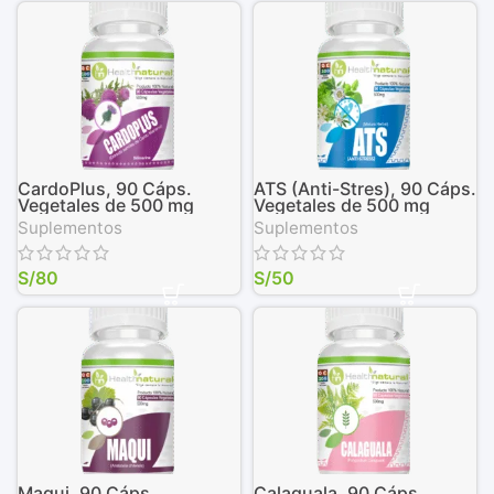
CardoPlus, 90 Cáps.
ATS (Anti-Stres), 90 Cáps.
Vegetales de 500 mg
Vegetales de 500 mg
Suplementos
Suplementos
S/
80
S/
50
Maqui, 90 Cáps.
Calaguala, 90 Cáps.