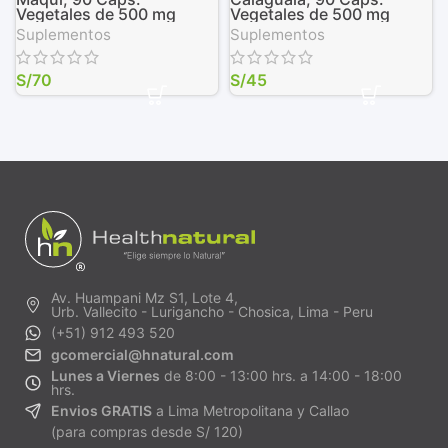
Vegetales de 500 mg
Vegetales de 500 mg
Suplementos
Suplementos
S/
70
S/
45
Av. Huampani Mz S1, Lote 4,
Urb. Vallecito - Lurigancho - Chosica, Lima - Peru
(+51) 912 493 520
gcomercial@hnatural.com
Lunes a Viernes
de 8:00 - 13:00 hrs. a 14:00 - 18:00
hrs.
Envios GRATIS
a Lima Metropolitana y Callao
(para compras desde S/ 120)