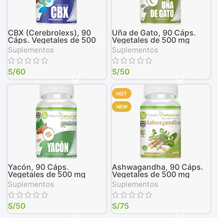
CBX (Cerebrolexs), 90
Uña de Gato, 90 Cáps.
Cáps. Vegetales de 500
Vegetales de 500 mg
mg
Suplementos
Suplementos
S/
60
S/
50
HOT
NEW
Yacón, 90 Cáps.
Ashwagandha, 90 Cáps.
Vegetales de 500 mg
Vegetales de 500 mg
Suplementos
Suplementos
S/
50
S/
75