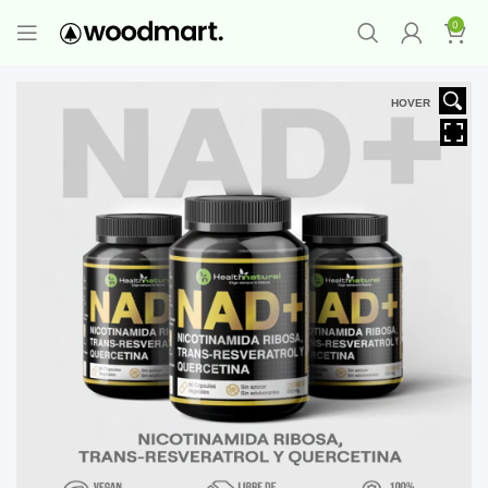
PROMO MAYORISTA
NAD+ Suplemento
0
Premium
-
Compra 12 unidades y llévate 1
GRATIS
¡LO QUIERO YA
!
HOVER