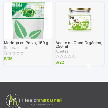
Moringa en Polvo, 150 g
Aceite de Coco Orgánico,
250 ml
Superalimentos
Aceites
S/
35
S/
22