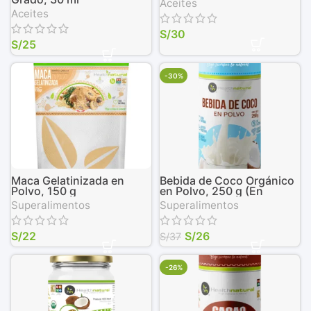
Aceites
Aceites
S/
30
S/
25
-30%
Maca Gelatinizada en
Bebida de Coco Orgánico
Polvo, 150 g
en Polvo, 250 g (En
envase biodegradable)
Superalimentos
Superalimentos
S/
22
S/
26
S/
37
-26%