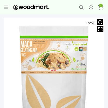
PROMO MAYORISTA
NAD+ Suplemento
0
Premium
-
Compra 12 unidades y llévate 1
GRATIS
¡LO QUIERO YA
!
HOVER