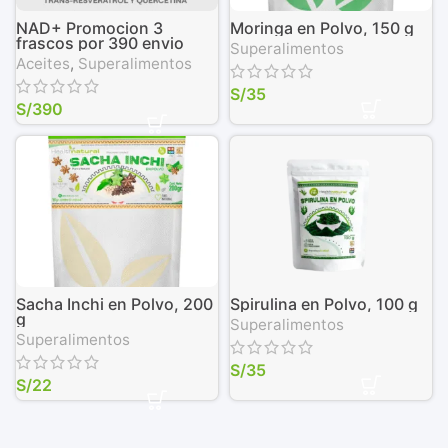
NAD+ Promocion 3
Moringa en Polvo, 150 g
frascos por 390 envio
Superalimentos
pagado
Aceites
,
Superalimentos
S/
35
S/
390
Sacha Inchi en Polvo, 200
Spirulina en Polvo, 100 g
g
Superalimentos
Superalimentos
S/
35
S/
22