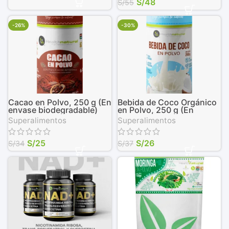
S/
48
S/
55
-26%
-30%
Cacao en Polvo, 250 g (En
Bebida de Coco Orgánico
envase biodegradable)
en Polvo, 250 g (En
envase biodegradable)
Superalimentos
Superalimentos
S/
25
S/
26
S/
34
S/
37