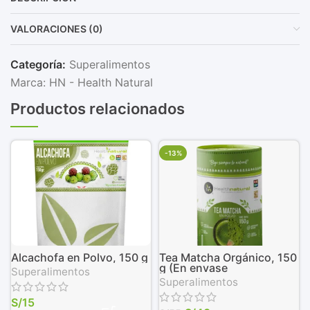
VALORACIONES (0)
Categoría:
Superalimentos
Marca:
HN - Health Natural
Productos relacionados
-13%
Alcachofa en Polvo, 150 g
Tea Matcha Orgánico, 150
g (En envase
Superalimentos
biodegradable)
Superalimentos
S/
15