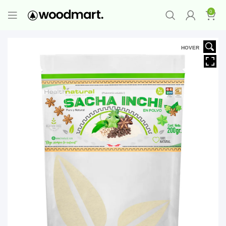
PROMO MAYORISTA
NAD+ Suplemento
0
Premium
-
Compra 12 unidades y llévate 1
GRATIS
¡LO QUIERO YA
!
HOVER