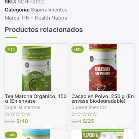
SKU:
SCHIP2022
Categoría:
Superalimentos
Marca:
HN - Health Natural
Productos relacionados
-13%
-26%
Tea Matcha Orgánico, 150
Cacao en Polvo, 250 g (En
g (En envase
envase biodegradable)
biodegradable)
Superalimentos
Superalimentos
S/
48
S/
25
S/
55
S/
34
-30%