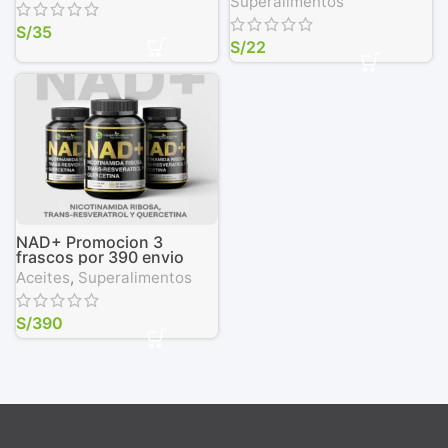
Superalimentos
S/
35
S/
22
NAD+ Promocion 3
frascos por 390 envio
pagado
Aceites
,
Superalimentos
S/
390