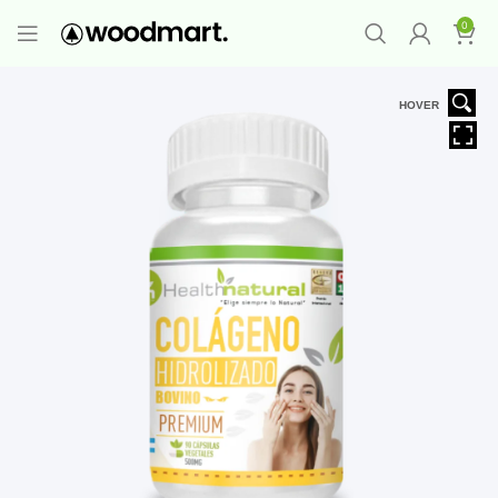
PROMO MAYORISTA
NAD+ Suplemento
0
Premium
-
Compra 12 unidades y llévate 1
GRATIS
¡LO QUIERO YA
!
HOVER