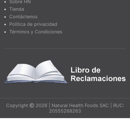
Sobre HN
Tienda
Contáctenos
Política de privacidad
Términos y Condiciones
Copyright
2026 | Natural Health Foods SAC | RUC:
20555268263
Colágeno Hidrolizado
S/
50
Bovino, 90 Cáps. Vegetales