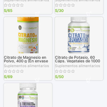
S/
65
S/
30
Citrato de Magnesio en
Citrato de Potasio, 60
Polvo, 400 g (En envase
Cáps. Vegetales de 1000
biodegradable)
mg
Suplementos alimentarios
Suplementos alimentarios
S/
69
S/
50