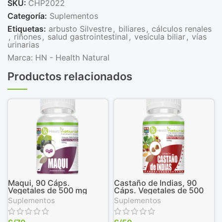
SKU:
CHP2022
Categoría:
Suplementos
Etiquetas:
arbusto Silvestre
,
biliares
,
cálculos renales
,
riñones
,
salud gastrointestinal
,
vesícula biliar
,
vías
urinarias
Marca:
HN - Health Natural
Productos relacionados
Maqui, 90 Cáps.
Castaño de Indias, 90
Vegetales de 500 mg
Cáps. Vegetales de 500
mg
Suplementos
Suplementos