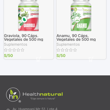
Graviola, 90 Cáps.
Anamu, 90 Cáps.
Vegetales de 500 mg
Vegetales de 500 mg
Suplementos
Suplementos
S/
50
S/
50
Av. Huampani Mz S1, Lote 4,