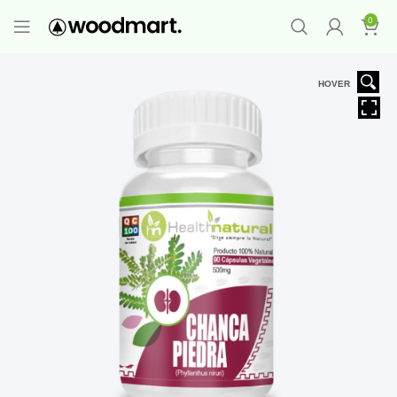
PROMO MAYORISTA
NAD+ Suplemento
0
Premium
-
Compra 12 unidades y llévate 1
GRATIS
¡LO QUIERO YA
!
HOVER