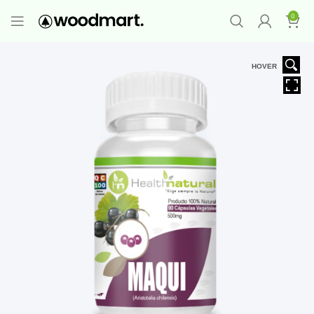
PROMO MAYORISTA
NAD+ Suplemento
0
Premium
-
Compra 12 unidades y llévate 1
GRATIS
¡LO QUIERO YA
!
HOVER