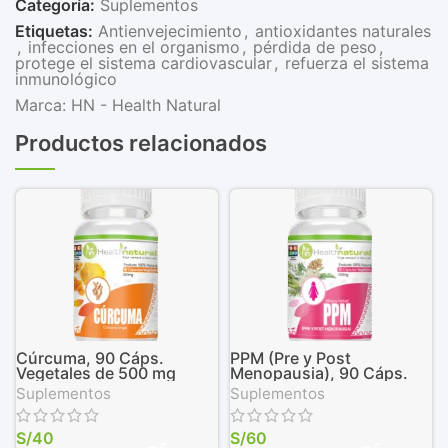
Categoría:
Suplementos
Etiquetas:
Antienvejecimiento
,
antioxidantes naturales
,
infecciones en el organismo
,
pérdida de peso
,
protege el sistema cardiovascular
,
refuerza el sistema
inmunológico
Marca:
HN - Health Natural
Productos relacionados
Cúrcuma, 90 Cáps.
PPM (Pre y Post
Vegetales de 500 mg
Menopausia), 90 Cáps.
Vegetales de 500 mg
Suplementos
Suplementos
S/
40
S/
60